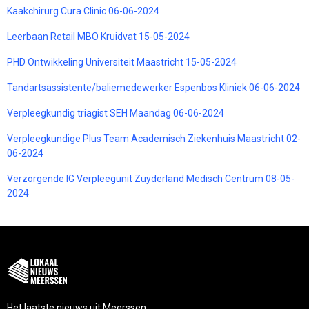
Kaakchirurg Cura Clinic 06-06-2024
Leerbaan Retail MBO Kruidvat 15-05-2024
PHD Ontwikkeling Universiteit Maastricht 15-05-2024
Tandartsassistente/baliemedewerker Espenbos Kliniek 06-06-2024
Verpleegkundig triagist SEH Maandag 06-06-2024
Verpleegkundige Plus Team Academisch Ziekenhuis Maastricht 02-
06-2024
Verzorgende IG Verpleegunit Zuyderland Medisch Centrum 08-05-
2024
Het laatste nieuws uit Meerssen