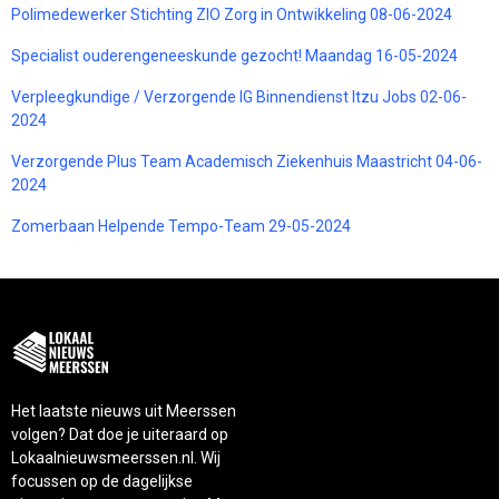
Polimedewerker Stichting ZIO Zorg in Ontwikkeling 08-06-2024
Specialist ouderengeneeskunde gezocht! Maandag 16-05-2024
Verpleegkundige / Verzorgende IG Binnendienst Itzu Jobs 02-06-
2024
Verzorgende Plus Team Academisch Ziekenhuis Maastricht 04-06-
2024
Zomerbaan Helpende Tempo-Team 29-05-2024
Het laatste nieuws uit Meerssen
volgen? Dat doe je uiteraard op
Lokaalnieuwsmeerssen.nl. Wij
focussen op de dagelijkse