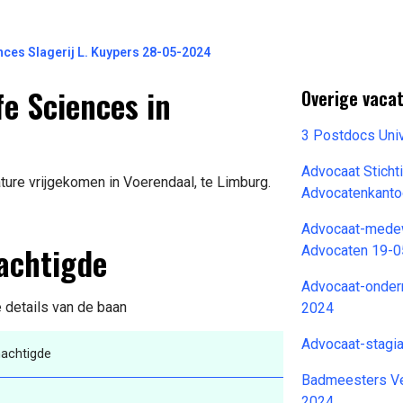
ces Slagerij L. Kuypers 28-05-2024
e Sciences in
Overige vaca
3 Postdocs Univ
Advocaat Stich
ure vrijgekomen in Voerendaal, te Limburg.
Advocatenkanto
Advocaat-medew
achtigde
Advocaten 19-
Advocaat-onder
e details van de baan
2024
Advocaat-stagi
achtigde
Badmeesters Ve
2024