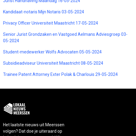
Jurist Handhaving Maandag 16-05-2024
Kandidaat-notaris Mijn Notaris 03-05-2024
Privacy Officer Universiteit Maastricht 17-05-2024
Senior Jurist Grondzaken en Vastgoed Aelmans Adviesgroep 03-
05-2024
Student-medewerker Wolfs Advocaten 05-05-2024
Subsidieadviseur Universiteit Maastricht 08-05-2024
Trainee Patent Attorney Exter Polak & Charlouis 29-05-2024
Het laatste nieuws uit Meerssen
volgen? Dat doe je uiteraard op