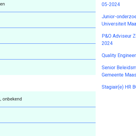
ren
05-2024
Junior-onderzo
Universiteit Ma
P&O Adviseur Z
2024
Quality Enginee
Senior Beleids
Gemeente Maast
Stagiair(e) HR
, onbekend