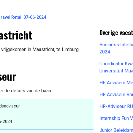
ravel Retail 07-06-2024
astricht
Overige vaca
Business Intell
vrijgekomen in Maastricht, te Limburg.
2024
Coördinator Kw
seur
Universiteit Ma
HR Adviseur Me
der de details van de baan
HR Adviseur Ro
idsadviseur
HR-Adviseur RU
Internship Fun 
6-2024
Junior Beleids