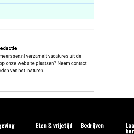
edactie
meerssen.nl verzamelt vacatures uit de
re op onze website plaatsen? Neem contact
den van het insturen.
eving
Eten & vrijetijd
Bedrijven
Laa
ber