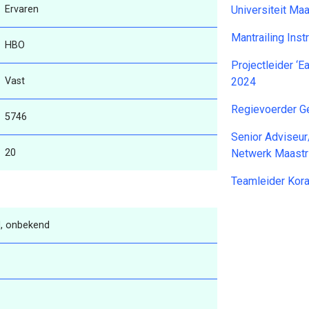
Ervaren
Universiteit Ma
Mantrailing In
HBO
Projectleider ‘E
Vast
2024
Regievoerder G
5746
Senior Adviseur
20
Netwerk Maastr
Teamleider Kor
, onbekend