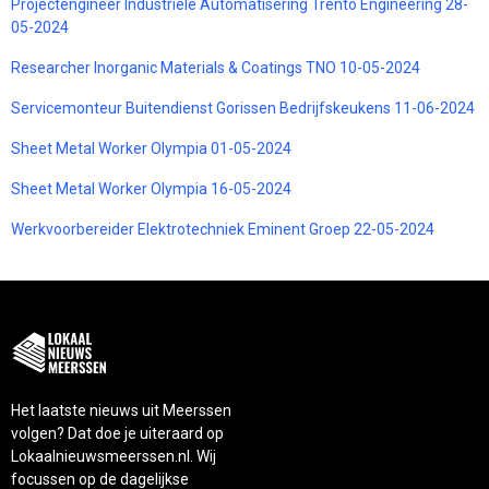
Projectengineer Industriële Automatisering Trento Engineering 28-
05-2024
Researcher Inorganic Materials & Coatings TNO 10-05-2024
Servicemonteur Buitendienst Gorissen Bedrijfskeukens 11-06-2024
Sheet Metal Worker Olympia 01-05-2024
Sheet Metal Worker Olympia 16-05-2024
Werkvoorbereider Elektrotechniek Eminent Groep 22-05-2024
Het laatste nieuws uit Meerssen
volgen? Dat doe je uiteraard op
Lokaalnieuwsmeerssen.nl. Wij
focussen op de dagelijkse