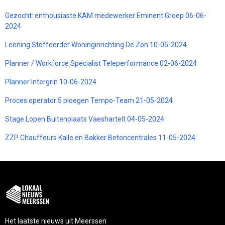
Gezocht: enthousiaste KAM medewerker Eminent Groep 06-06-
2024
Leerling Stoffeerder Woninginrichting De Zon 10-05-2024
Planner / Workforce Specialist Teleperformance 02-06-2024
Planner Intergrin 10-06-2024
Proces operator 5 ploegen Tempo-Team 21-05-2024
Stage Lopen Buitenplaats Vaeshartelt 04-05-2024
ZZP Chauffeurs Kalle en Bakker Betoncentrales 11-05-2024
Het laatste nieuws uit Meerssen