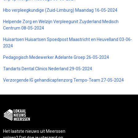
Hbo verpleegkundige (Zuid-Limburg) Maandag 16-05-2024
Helpende Zorg en Welzijn Verpleegunit Zuyderland Medisch
Centrum 08-05-2024
Huisartsen Huisartsen Spoedpost Maastricht en Heuvelland 03-06-
2024
Pedagogisch Medewerker Adelante Groep 26-05-2024
Tandarts Dental Clinics Nederland 29-05-2024
Verzorgende IG gehandicaptenzorg Tempo-Team 27-05-2024
Het laatste nieuws uit Meerssen
volgen? Dat doe je uiteraard op