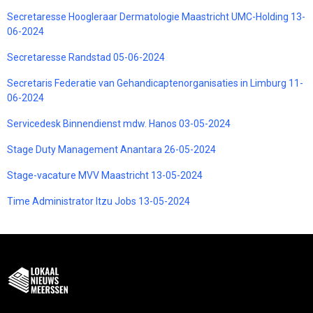
Secretaresse Hoogleraar Dermatologie Maastricht UMC-Holding 13-
06-2024
Secretaresse Randstad 05-06-2024
Secretaris Federatie van Gehandicaptenorganisaties in Limburg 11-
06-2024
Servicedesk Binnendienst mdw. Hanos 03-05-2024
Stage Duty Management Anantara 26-05-2024
Stage-vacature MVV Maastricht 13-05-2024
Time Administrator Itzu Jobs 13-05-2024