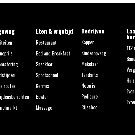
eving
Eten & vrijetijd
Bedrijven
Laa
ber
Kapper
iteiten
Restaurant
112 
Kinderopvang
neprijs
Bed and Breakfast
Bane
Makelaar
omstoring
Snackbar
Verg
Tandarts
dstijden
Sportschool
Huiz
Notaris
elroutes
Kermis
Eve
Pedicure
ijdensberichten
Bowlen
Exte
Rijschool
melmarkt
Massage