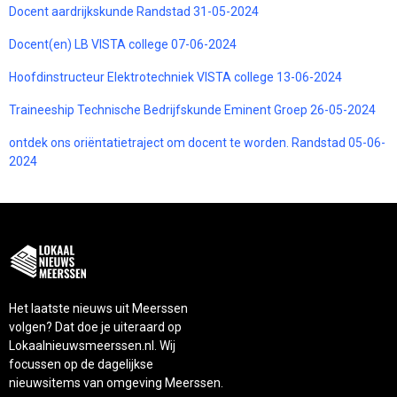
Docent aardrijkskunde Randstad 31-05-2024
Docent(en) LB VISTA college 07-06-2024
Hoofdinstructeur Elektrotechniek VISTA college 13-06-2024
Traineeship Technische Bedrijfskunde Eminent Groep 26-05-2024
ontdek ons oriëntatietraject om docent te worden. Randstad 05-06-
2024
Het laatste nieuws uit Meerssen
volgen? Dat doe je uiteraard op
Lokaalnieuwsmeerssen.nl. Wij
focussen op de dagelijkse
nieuwsitems van omgeving Meerssen.