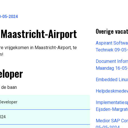
8-05-2024
Maastricht-Airport
Overige vaca
Aspirant Softw
e vrijgekomen in Maastricht-Airport, te
Techniek 09-05
n!
Document Inform
eloper
Maandag 16-05
Embedded Linux
n de baan
Helpdeskmedew
Developer
Implementatiesp
Eijsden-Margra
024
Medior SAP Cons
05-05-2024