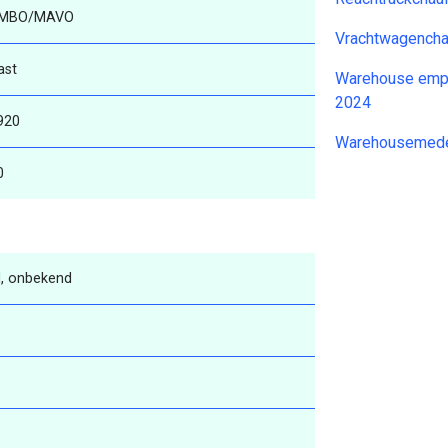
MBO/MAVO
Vrachtwagencha
ast
Warehouse empl
2024
920
Warehousemede
0
, onbekend