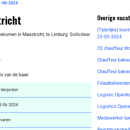
3-06-2024
richt
Overige vaca
(Tijdelijke) tou
ekomen in Maastricht, te Limburg. Solliciteer
25-05-2024
CE chauffeur W
r
Chauffeur bakw
Chauffeur bakw
ils van de baan
Filiaalbeheerde
rderpicker
Logistic Opera
3-06-2024
Logistics Opera
Medewerker tui
rvaren
Reachtruckchau