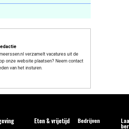
edactie
meerssen.nl verzamelt vacatures uit de
re op onze website plaatsen? Neem contact
den van het insturen.
eving
Eten & vrijetijd
Bedrijven
Laa
ber