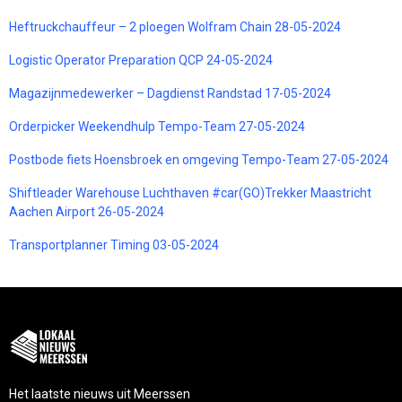
Heftruckchauffeur – 2 ploegen Wolfram Chain 28-05-2024
Logistic Operator Preparation QCP 24-05-2024
Magazijnmedewerker – Dagdienst Randstad 17-05-2024
Orderpicker Weekendhulp Tempo-Team 27-05-2024
Postbode fiets Hoensbroek en omgeving Tempo-Team 27-05-2024
Shiftleader Warehouse Luchthaven #car(GO)Trekker Maastricht
Aachen Airport 26-05-2024
Transportplanner Timing 03-05-2024
Het laatste nieuws uit Meerssen