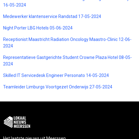
16-05-2024
Medewerker klantenservice Randstad 17-05-2024
Night Porter LBG Hotels 05-06-2024
Receptionist Maastricht Radiation Oncology Maastro-Clinic 12-06-
2024
Representatieve Gastgerichte Student Crowne Plaza Hotel 08-05-
2024
Skilled IT Servicedesk Engineer Personato 14-05-2024
Teamleider Limburgs Voortgezet Onderwijs 27-05-2024
Het laatste nieuws uit Meerssen