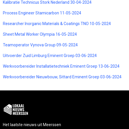
Kalibratie Technicus Stork Nederland 30-04-2024
Process Engineer Stamicarbon 11-05-2024
Researcher Inorganic Materials & Coatings TNO 10-05-2024
Sheet Metal Worker Olympia 16-05-2024
Teamoperator Vynova Group 09-05-2024
Uitvoerder Zuid Limburg Eminent Groep 03-06-2024
Werkvoorbereider Installatietechniek Eminent Groep 13-06-2024
Werkvoorbereider Nieuwbouw, Sittard Eminent Groep 03-06-2024
Het laatste nieuws uit Meerssen