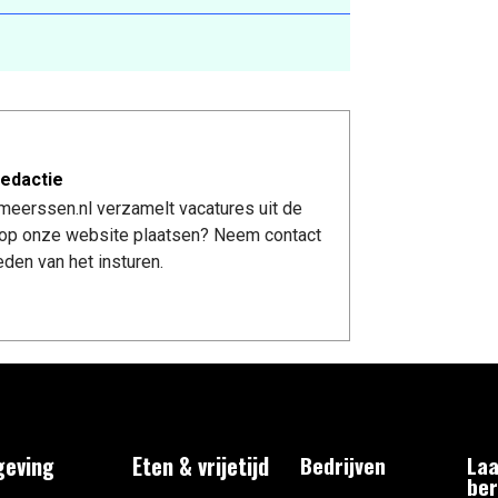
edactie
meerssen.nl verzamelt vacatures uit de
re op onze website plaatsen? Neem contact
den van het insturen.
eving
Eten & vrijetijd
Bedrijven
Laa
ber