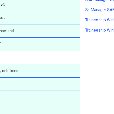
MBO
Sr. Manager SA
ast
Traineeship Win
Traineeship Win
nbekend
0
, onbekend