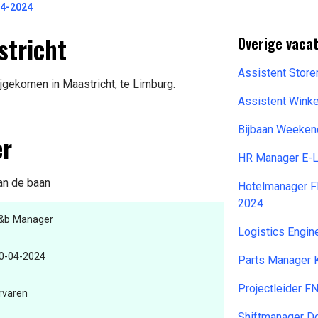
04-2024
stricht
Overige vaca
Assistent Stor
jgekomen in Maastricht, te Limburg.
Assistent Wink
Bijbaan Weeken
er
HR Manager E-
van de baan
Hotelmanager Fl
2024
&b Manager
Logistics Engin
0-04-2024
Parts Manager 
Projectleider 
rvaren
Shiftmanager D