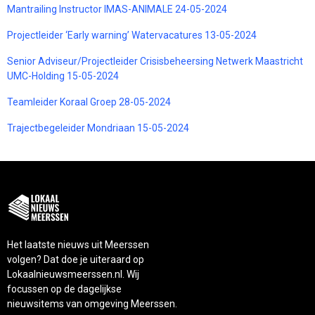
Mantrailing Instructor IMAS-ANIMALE 24-05-2024
Projectleider ‘Early warning’ Watervacatures 13-05-2024
Senior Adviseur/Projectleider Crisisbeheersing Netwerk Maastricht
UMC-Holding 15-05-2024
Teamleider Koraal Groep 28-05-2024
Trajectbegeleider Mondriaan 15-05-2024
Het laatste nieuws uit Meerssen
volgen? Dat doe je uiteraard op
Lokaalnieuwsmeerssen.nl. Wij
focussen op de dagelijkse
nieuwsitems van omgeving Meerssen.