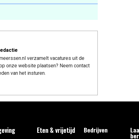
edactie
meerssen.nl verzamelt vacatures uit de
re op onze website plaatsen? Neem contact
den van het insturen.
eving
Eten & vrijetijd
Bedrijven
Laa
ber