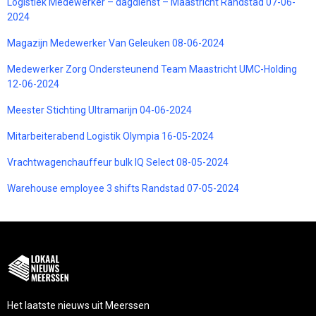
Logistiek Medewerker – dagdienst – Maastricht Randstad 07-06-
2024
Magazijn Medewerker Van Geleuken 08-06-2024
Medewerker Zorg Ondersteunend Team Maastricht UMC-Holding
12-06-2024
Meester Stichting Ultramarijn 04-06-2024
Mitarbeiterabend Logistik Olympia 16-05-2024
Vrachtwagenchauffeur bulk IQ Select 08-05-2024
Warehouse employee 3 shifts Randstad 07-05-2024
Het laatste nieuws uit Meerssen