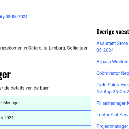
ity 03-05-2024
Overige vaca
Assistant Store
jgekomen in Sittard, te Limburg. Solliciteer
05-2024
Bijbaan Weeken
ger
Coördinator Ne
Field Sales Ex
der de details van de baan
NetApp 26-05-
el Manager
Filiaalmanager 
Lector Sint Ser
05-2024
Projectmanage