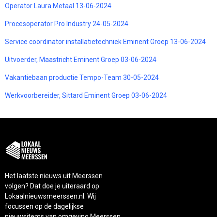
Operator Laura Metaal 13-06-2024
Procesoperator Pro Industry 24-05-2024
Service coördinator installatietechniek Eminent Groep 13-06-2024
Uitvoerder, Maastricht Eminent Groep 03-06-2024
Vakantiebaan productie Tempo-Team 30-05-2024
Werkvoorbereider, Sittard Eminent Groep 03-06-2024
Het laatste nieuws uit Meerssen
volgen? Dat doe je uiteraard op
Lokaalnieuwsmeerssen.nl. Wij
focussen op de dagelijkse
nieuwsitems van omgeving Meerssen.