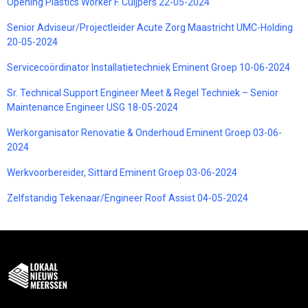
Opening Plastics Worker F. Cuijpers 22-05-2024
Senior Adviseur/Projectleider Acute Zorg Maastricht UMC-Holding
20-05-2024
Servicecoördinator Installatietechniek Eminent Groep 10-06-2024
Sr. Technical Support Engineer Meet & Regel Techniek – Senior
Maintenance Engineer USG 18-05-2024
Werkorganisator Renovatie & Onderhoud Eminent Groep 03-06-
2024
Werkvoorbereider, Sittard Eminent Groep 03-06-2024
Zelfstandig Tekenaar/Engineer Roof Assist 04-05-2024