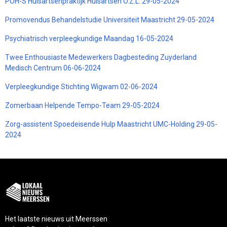
POH-S Huisartsenpraktijk Huisartsen O.Z.L. 29-05-2024
Promovendus Behandelstudie Universiteit Maastricht 29-05-2024
Psychiatrisch verpleegkundige Maandag 16-05-2024
Twee Enthousiaste Medewerkers Dagbesteding Zuyderland
Medisch Centrum 06-06-2024
Verpleegkundige Stichting Wigwam 02-06-2024
Zomerbaan Helpende Tempo-Team 29-05-2024
Zorg-assistent Spoedeisende Hulp Maastricht UMC-Holding 29-05-
2024
Het laatste nieuws uit Meerssen