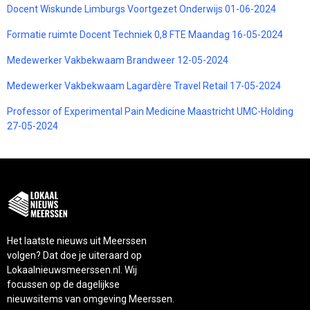
Docent Wiskunde Limburgs Voortgezet Onderwijs 01-06-2024
Formatie ruimte Docent Techniek 0,8 FTE Maandag 16-05-2024
Medewerker Vakbekwaam Brandweer 12-05-2024
Medewerker Vakbekwaam Lagardère Travel Retail 17-05-2024
Professor of Experimental Pain Medicine Maastricht UMC-Holding
27-05-2024
Het laatste nieuws uit Meerssen
volgen? Dat doe je uiteraard op
Lokaalnieuwsmeerssen.nl. Wij
focussen op de dagelijkse
nieuwsitems van omgeving Meerssen.