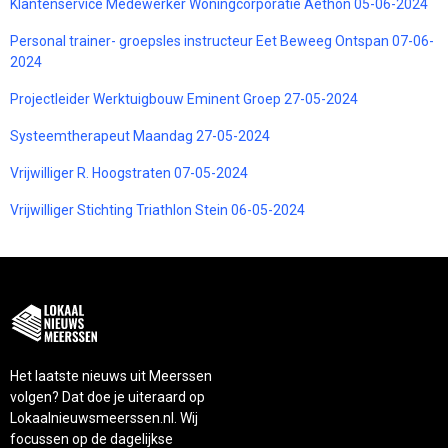
Klantenservice Medewerker Woningcorporatie Aethon 05-06-2024
Personal trainer- groepsles instructeur Eet Beweeg Ontspan 07-06-
2024
Projectleider Werktuigbouw Eminent Groep 27-05-2024
Systeemtherapeut Maandag 27-05-2024
Vrijwilliger R. Hoogstraten 07-05-2024
Vrijwilliger Stichting Triathlon Stein 06-05-2024
Het laatste nieuws uit Meerssen
volgen? Dat doe je uiteraard op
Lokaalnieuwsmeerssen.nl. Wij
focussen op de dagelijkse