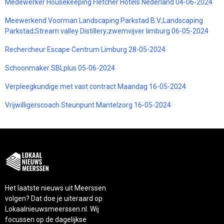
Medewerker Housekeeping Fletcher Hotels Nederland 04-06-2024
Meewerkend Voorman Landscaping Parkstad B.V.;Landscaping
Parkstad;Stream valley Distillery;zwemvijver limburg 06-05-2024
Rechercheur Escape Centrum Limburg 28-05-2024
Schoonmaker SBLplus 05-06-2024
Verpleegkundige met vast contract Maandag 16-05-2024
Vrijwilligerscoach Steunpunt Mantelzorg 16-05-2024
Het laatste nieuws uit Meerssen
volgen? Dat doe je uiteraard op
Lokaalnieuwsmeerssen.nl. Wij
focussen op de dagelijkse