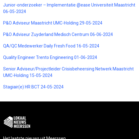
Junior-onderzoeker – Implementatie @ease Universiteit Maastricht
06-05-2024
P&O Adviseur Maastricht UMC-Holding 29-05-2024
P&O Adviseur Zuyderland Medisch Centrum 06-06-2024
QA/QC Medewerker Daily Fresh Food 16-05-2024
Quality Engineer Trento Engineering 01-06-2024
Senior Adviseur/Projectleider Crisisbeheersing Netwerk Maastricht
UMC-Holding 15-05-2024
Stagiair(e) HR BCT 24-05-2024
Het laatste nieuws uit Meerssen