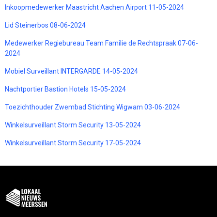
Inkoopmedewerker Maastricht Aachen Airport 11-05-2024
Lid Steinerbos 08-06-2024
Medewerker Regiebureau Team Familie de Rechtspraak 07-06-
2024
Mobiel Surveillant INTERGARDE 14-05-2024
Nachtportier Bastion Hotels 15-05-2024
Toezichthouder Zwembad Stichting Wigwam 03-06-2024
Winkelsurveillant Storm Security 13-05-2024
Winkelsurveillant Storm Security 17-05-2024