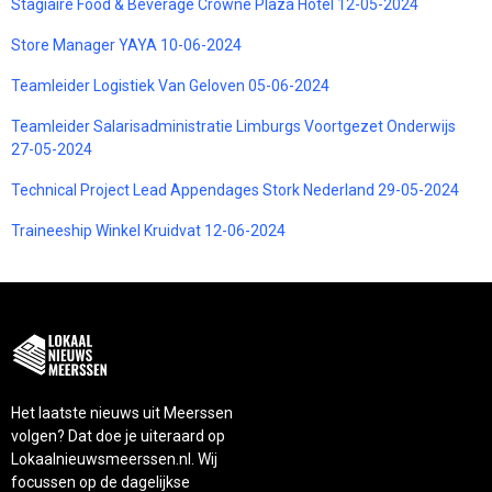
Stagiaire Food & Beverage Crowne Plaza Hotel 12-05-2024
Store Manager YAYA 10-06-2024
Teamleider Logistiek Van Geloven 05-06-2024
Teamleider Salarisadministratie Limburgs Voortgezet Onderwijs
27-05-2024
Technical Project Lead Appendages Stork Nederland 29-05-2024
Traineeship Winkel Kruidvat 12-06-2024
Het laatste nieuws uit Meerssen
volgen? Dat doe je uiteraard op
Lokaalnieuwsmeerssen.nl. Wij
focussen op de dagelijkse