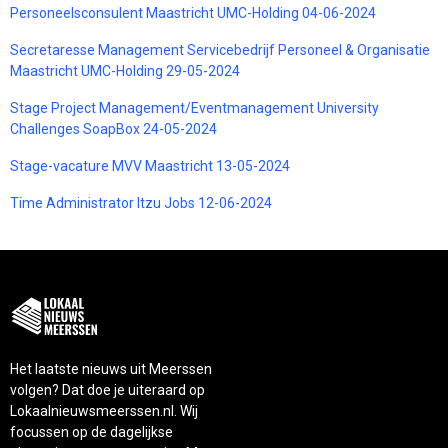
Personeelsconsulent Maastricht UMC-Holding 04-06-2024
Secretaresse Management Servicebedrijf Personeel & Organisatie
Maastricht UMC-Holding 29-05-2024
Stage Project Management/Eventmanagement University
Challenges SoapBox 24-05-2024
Stage-vacature MVV Maastricht 13-05-2024
Time Administrator Itzu Jobs 12-06-2024
Het laatste nieuws uit Meerssen
volgen? Dat doe je uiteraard op
Lokaalnieuwsmeerssen.nl. Wij
focussen op de dagelijkse