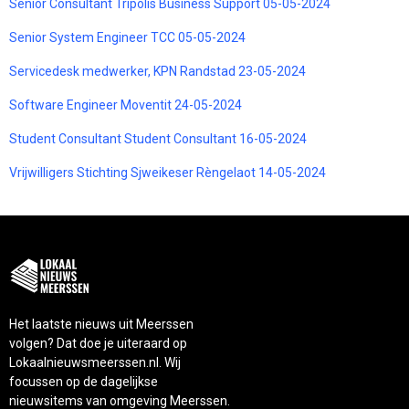
Senior Consultant Tripolis Business Support 05-05-2024
Senior System Engineer TCC 05-05-2024
Servicedesk medwerker, KPN Randstad 23-05-2024
Software Engineer Moventit 24-05-2024
Student Consultant Student Consultant 16-05-2024
Vrijwilligers Stichting Sjweikeser Rèngelaot 14-05-2024
Het laatste nieuws uit Meerssen
volgen? Dat doe je uiteraard op
Lokaalnieuwsmeerssen.nl. Wij
focussen op de dagelijkse
nieuwsitems van omgeving Meerssen.