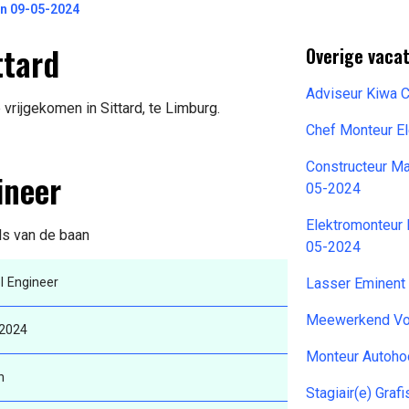
on 09-05-2024
ttard
Overige vaca
Adviseur Kiwa 
vrijgekomen in Sittard, te Limburg.
Chef Monteur E
Constructeur M
ineer
05-2024
Elektromonteur
ils van de baan
05-2024
l Engineer
Lasser Eminent
Meewerkend Vo
-2024
Monteur Autoho
n
Stagiair(e) Graf