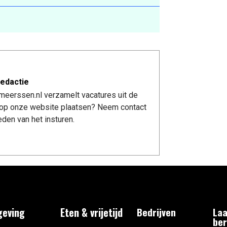
edactie
meerssen.nl verzamelt vacatures uit de
re op onze website plaatsen? Neem contact
den van het insturen.
eving
Eten & vrijetijd
Bedrijven
Laa
ber