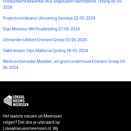
Productiemedewerker AGF snijkeuken nachtdienst Timing 06-05-
2024
Projectcoördinator Uitvoering Geonius 23-05-2024
Sign Monteur MH Roadstyling 07-06-2024
Uitvoerder Utiliteit Eminent Groep 03-06-2024
Vakmensen Clips Mallorca Cycling 18-05-2024
Werkvoorbereider Mutatie-, en groot onderhoud Eminent Groep 03-
06-2024
Het laatste nieuws uit Meerssen
volgen? Dat doe je uiteraard op
Lokaalnieuwsmeerssen.nl. Wij