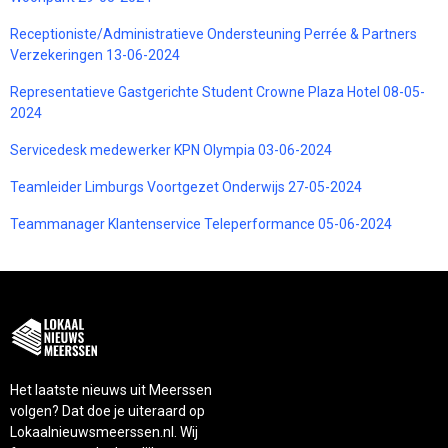
Receptioniste/Administratieve Ondersteuning Perrée & Partners
Verzekeringen 13-06-2024
Representatieve Gastgerichte Student Crowne Plaza Hotel 08-05-
2024
Servicedesk medewerker KPN Olympia 03-06-2024
Teamleider Limburgs Voortgezet Onderwijs 27-05-2024
Teammanager Klantenservice Teleperformance 05-06-2024
Het laatste nieuws uit Meerssen
volgen? Dat doe je uiteraard op
Lokaalnieuwsmeerssen.nl. Wij