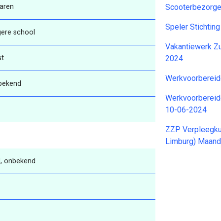
aren
Scooterbezorge
Speler Stichtin
gere school
Vakantiewerk Z
st
2024
Werkvoorbereid
bekend
Werkvoorbereide
10-06-2024
ZZP Verpleegku
Limburg) Maan
, onbekend