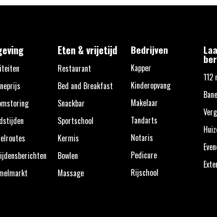
eving
Eten & vrijetijd
Bedrijven
Laa
ber
Kapper
iteiten
Restaurant
112 
Kinderopvang
neprijs
Bed and Breakfast
Bane
Makelaar
omstoring
Snackbar
Verg
Tandarts
dstijden
Sportschool
Huiz
Notaris
elroutes
Kermis
Eve
Pedicure
ijdensberichten
Bowlen
Exte
Rijschool
melmarkt
Massage