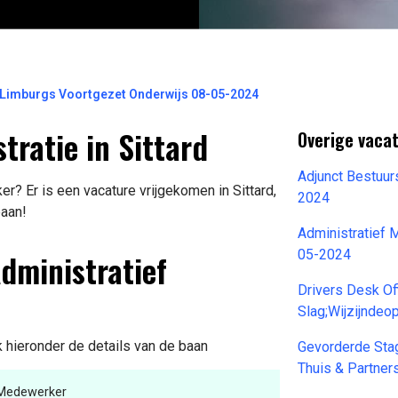
 Limburgs Voortgezet Onderwijs 08-05-2024
tratie in Sittard
Overige vaca
Adjunct Bestuur
r? Er is een vacature vrijgekomen in Sittard,
2024
baan!
Administratief 
Administratief
05-2024
Drivers Desk Of
Slag;Wijzijndeo
k hieronder de details van de baan
Gevorderde Sta
Thuis & Partne
f Medewerker