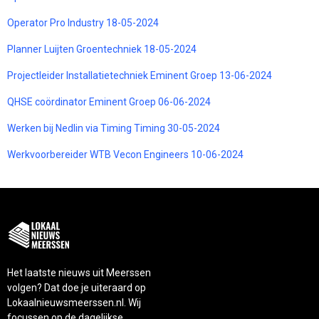
Operator Pro Industry 18-05-2024
Planner Luijten Groentechniek 18-05-2024
Projectleider Installatietechniek Eminent Groep 13-06-2024
QHSE coördinator Eminent Groep 06-06-2024
Werken bij Nedlin via Timing Timing 30-05-2024
Werkvoorbereider WTB Vecon Engineers 10-06-2024
Het laatste nieuws uit Meerssen
volgen? Dat doe je uiteraard op
Lokaalnieuwsmeerssen.nl. Wij
focussen op de dagelijkse