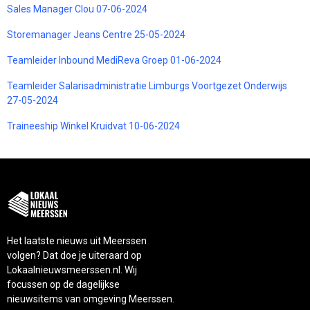
Sales Manager Clou 07-06-2024
Storemanager Jeans Centre 25-05-2024
Teamleider Inbound MediReva Groep 01-06-2024
Teamleider Salarisadministratie Limburgs Voortgezet Onderwijs
27-05-2024
Traineeship Winkel Kruidvat 10-06-2024
Het laatste nieuws uit Meerssen
volgen? Dat doe je uiteraard op
Lokaalnieuwsmeerssen.nl. Wij
focussen op de dagelijkse
nieuwsitems van omgeving Meerssen.