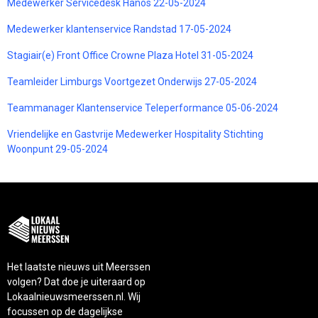
Medewerker Servicedesk Hanos 22-05-2024
Medewerker klantenservice Randstad 17-05-2024
Stagiair(e) Front Office Crowne Plaza Hotel 31-05-2024
Teamleider Limburgs Voortgezet Onderwijs 27-05-2024
Teammanager Klantenservice Teleperformance 05-06-2024
Vriendelijke en Gastvrije Medewerker Hospitality Stichting
Woonpunt 29-05-2024
Het laatste nieuws uit Meerssen
volgen? Dat doe je uiteraard op
Lokaalnieuwsmeerssen.nl. Wij
focussen op de dagelijkse