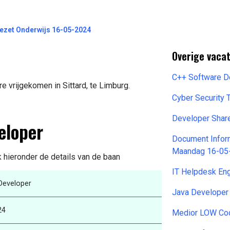
gezet Onderwijs 16-05-2024
Overige vaca
C++ Software D
e vrijgekomen in Sittard, te Limburg.
Cyber Security 
Developer Sha
eloper
Document Inform
Maandag 16-05
k hieronder de details van de baan
IT Helpdesk En
Developer
Java Developer
24
Medior LOW Cod