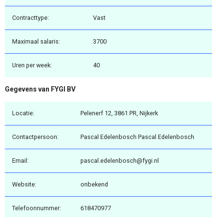
Contracttype:
Vast
Maximaal salaris:
3700
Uren per week:
40
Gegevens van FYGI BV
Locatie:
Pelenerf 12, 3861 PR, Nijkerk
Contactpersoon:
Pascal Edelenbosch Pascal Edelenbosch
Email:
pascal.edelenbosch@fygi.nl
Website:
onbekend
Telefoonnummer:
618470977