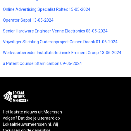
Online Advertising Specialist Roltex 15-05-2024
Operator Sappi 13-05-2024
Senior Hardware Engineer Venne Electronics 08-05-2024
Vrijwilliger Stichting Ouderenproject Geinen Daank 01-06-2024
Werkvoorbereider Installatietechniek Eminent Groep 13-06-2024
a Patent Counsel Stamicarbon 09-05-2024
Het laatste nieuws uit Meerssen
volgen? Dat doe je uiteraard op
Lokaalnieuwsmeerssen.nl. Wij
focussen op de dagelijkse