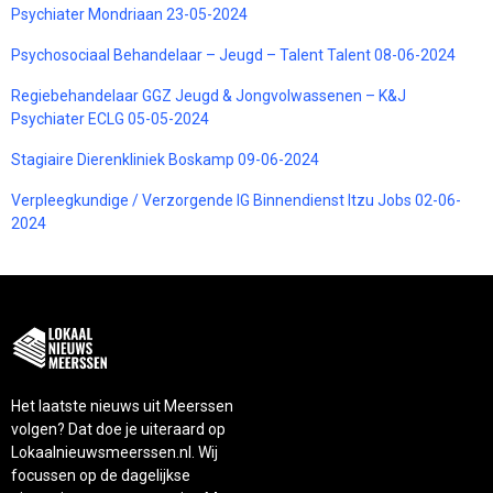
Psychiater Mondriaan 23-05-2024
Psychosociaal Behandelaar – Jeugd – Talent Talent 08-06-2024
Regiebehandelaar GGZ Jeugd & Jongvolwassenen – K&J
Psychiater ECLG 05-05-2024
Stagiaire Dierenkliniek Boskamp 09-06-2024
Verpleegkundige / Verzorgende IG Binnendienst Itzu Jobs 02-06-
2024
Het laatste nieuws uit Meerssen
volgen? Dat doe je uiteraard op
Lokaalnieuwsmeerssen.nl. Wij
focussen op de dagelijkse