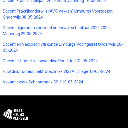
Docent Frans schooljaar 2024 2025 Maandag 16-05-2024
Docent Praktijkonderwijs (AVO Vakken) Limburgs Voortgezet
Onderwijs 08-05-2024
Docent algemeen vormend onderwijs schooljaar 2024 2025
Maandag 29-05-2024
Docent en Vakcoach Wiskunde Limburgs Voortgezet Onderwijs 28-
05-2024
Docent lichamelijke opvoeding Randstad 31-05-2024
Hoofdinstructeur Elektrotechniek VISTA college 13-06-2024
Vakantiewerk Schoonmaak CSU 10-05-2024