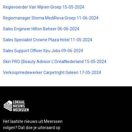
Regievoerder Van Wijnen Groep 15-05-2024
Regiomanager Stoma MediReva Groep 11-06-2024
Sales Engineer Hilton Beheer 06-06-2024
Sales Specialist Crowne Plaza Hotel 11-05-2024
Sales Support Officer Itzu Jobs 09-06-2024
Skin PRO (Beauty Advisor L’OréalNederland 15-05-2024
Verkoopmedewerker Carpetright Geleen 17-05-2024
Het laatste nieuws uit Meerssen
volgen? Dat doe je uiteraard op