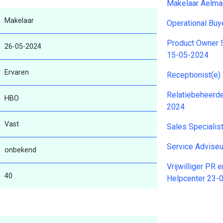
Makelaar Aelma
Makelaar
Operational Bu
Product Owner S
26-05-2024
15-05-2024
Ervaren
Receptionist(e
Relatiebeheerde
HBO
2024
Vast
Sales Specialis
Service Advise
onbekend
Vrijwilliger PR 
40
Helpcenter 23-