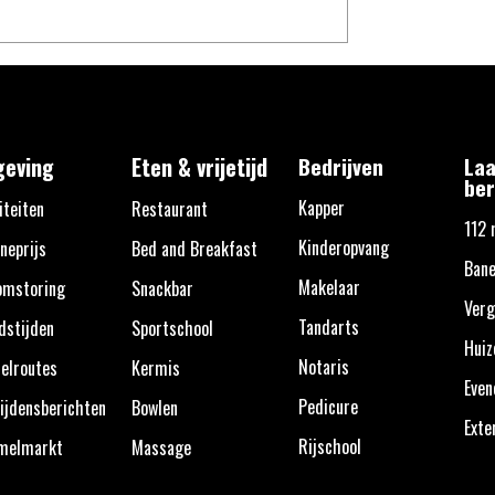
eving
Eten & vrijetijd
Bedrijven
Laa
ber
Kapper
iteiten
Restaurant
112 
Kinderopvang
neprijs
Bed and Breakfast
Bane
Makelaar
omstoring
Snackbar
Verg
Tandarts
dstijden
Sportschool
Huiz
Notaris
elroutes
Kermis
Eve
Pedicure
ijdensberichten
Bowlen
Exte
Rijschool
melmarkt
Massage