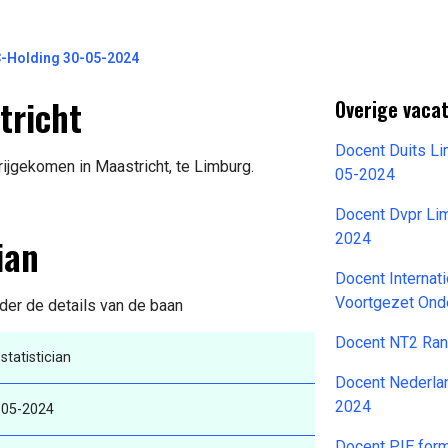
MC-Holding 30-05-2024
tricht
Overige vaca
Docent Duits L
rijgekomen in Maastricht, te Limburg.
05-2024
Docent Dvpr Li
ian
2024
Docent Internat
Voortgezet Ond
der de details van de baan
Docent NT2 Ran
statistician
Docent Nederla
2024
-05-2024
Docent PIE for