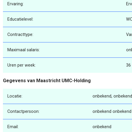
Ervaring:
Er
Educatielevel:
W
Contracttype:
Va
Maximaal salaris:
on
Uren per week:
36
Gegevens van Maastricht UMC-Holding
Locatie:
onbekend, onbekend
Contactpersoon:
onbekend onbekend
Email:
onbekend