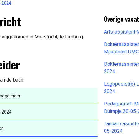
-2024
richt
Overige vaca
Arts-assistent
 vrijgekomen in Maastricht, te Limburg.
Doktersassiste
Maastricht UMC
eider
Doktersassiste
2024
van de baan
Logopedist(e) 
2024
tbegeleider
Pedagogisch Me
Duimpje 20-05
-2024
Tandartsassiste
en
05-2024