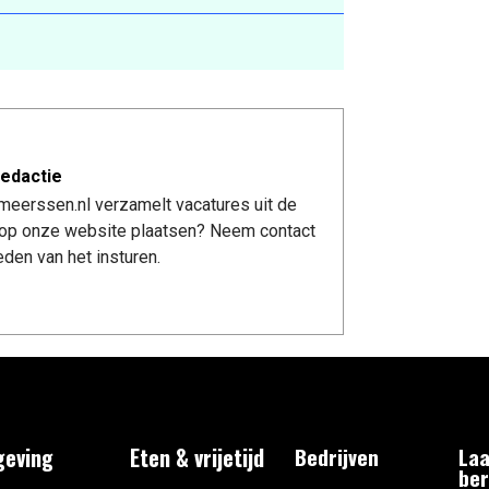
edactie
meerssen.nl verzamelt vacatures uit de
re op onze website plaatsen? Neem contact
den van het insturen.
eving
Eten & vrijetijd
Bedrijven
Laa
ber